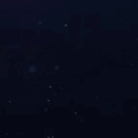
🔥 加入 K1体育 · 开启体育之旅
中国.K1(股份)体育有限公司 · K1十年体育品牌 · 专业值得信赖
立即注册 · 免费体验
登录平台
注册即享实时比分 · 赛事直播 · 数据分析 · 专家推荐 · 24小时客服
首页
实时比分
赛事导航
热点资讯
APP下载
关于我们
用户协议
隐私政策
联系客服
K1(股份)体育有限公司 版权所有 © 2026 | K1十年体育品牌 39152.k1体育十
K1体育 · k1十年体育品牌 · k1体育网址 · 最好的体育运营商
提供网页版/手机版全站app下载 · 24小时在线服务 · 欢迎前来体验