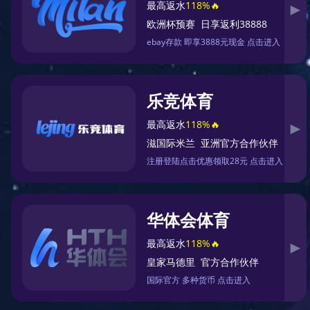
⚡ 实时比分 · 赛事直播
世界杯 · 五大联赛 · NBA · 欧冠 · 电竞 即时更新
皇家马德里
曼城
3
1
巴塞罗那
拜仁慕尼
-
西甲 · 第28轮
欧冠 · 1/4决