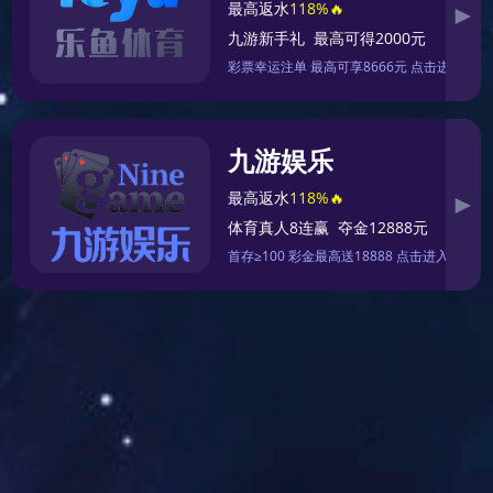
湖人
2
0
1
黑
凯尔特人
-
赛
NBA · 常规赛
查看完整赛程 >