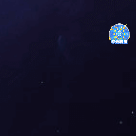
世界杯
NBA
欧冠
品牌
英超
电竞