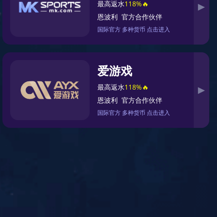
T1
12
98
2
1
GEN.G
-
-
LCK · 春季赛