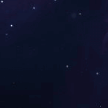
📱 APP下载 · 全站支持
网页版 / 手机版 / 桌面版 · 随时随地畅享体育赛事
扫码
手机客