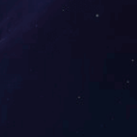
下载
📲
iOS 版下载
📱
Android 版下载

户端
支持 iOS · Android · Windows · Mac · 全平台覆盖